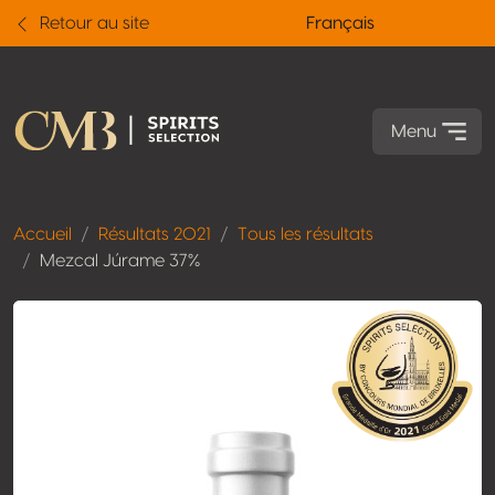
Retour au site
Français
Menu
Accueil
Résultats 2021
Tous les résultats
Mezcal Júrame 37%