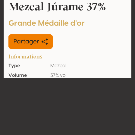
Mezcal Júrame 37%
Grande Médaille d'or
Partager
Informations
Type
Mezcal
Volume
37% vol
d'alcool
Biologique
Oui
Pays
Mexique
Contact
Nom
Mezcal Ipiña SA de CV
Type
Producteur