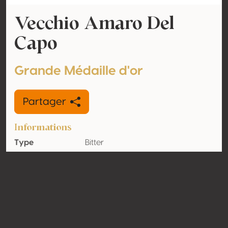
Vecchio Amaro Del
Capo
Grande Médaille d'or
Partager
Informations
Type
Bitter
Volume
35% vol
d'alcool
Biologique
Non
Pays
Italie
Contact