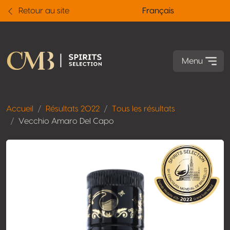
Retour au site
Français
Menu
Accueil
Résultats 2022
Tous les résultats
Vecchio Amaro Del Capo