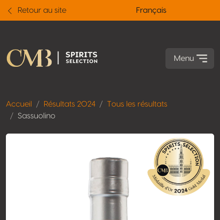
Retour au site
Français
Menu
Accueil
Résultats 2024
Tous les résultats
Sassuolino