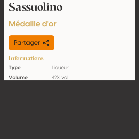
Sassuolino
Médaille d'or
Partager
Informations
Type
Liqueur
Volume
42% vol
d'alcool
Biologique
Non
Pays
Italie
Contact
Nom
Roteglia 1848 srl
Type
Producteur