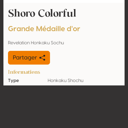
Shoro Colorful
Grande Médaille d'or
Revelation Honkaku Sochu
Partager
Informations
Type
Honkaku Shochu
Volume
30.2% vol
d'alcool
Biologique
Non
Pays
Japon
Contact