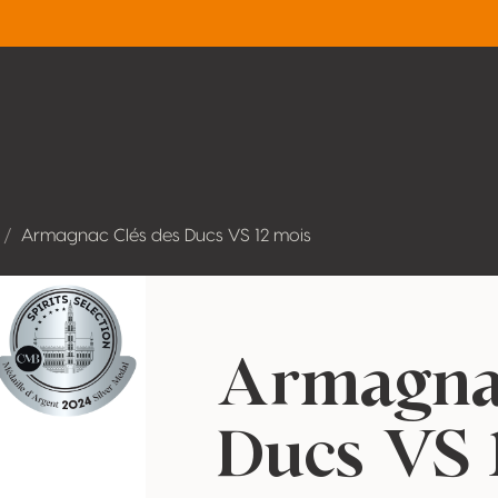
Armagnac Clés des Ducs VS 12 mois
Armagnac
Ducs VS 