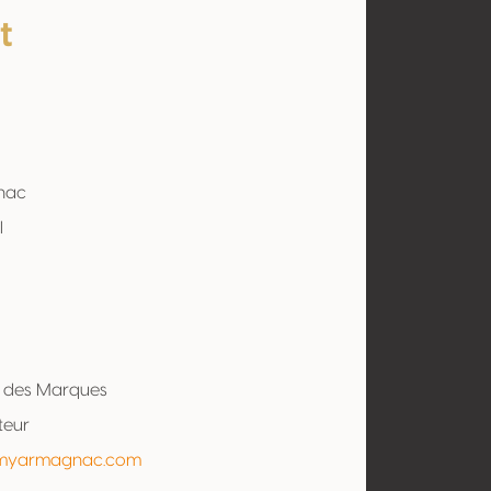
t
nac
l
b des Marques
teur
/myarmagnac.com