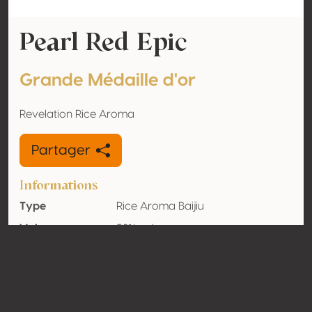
Pearl Red Epic
Grande Médaille d'or
Revelation Rice Aroma
Partager
Informations
Type
Rice Aroma Baijiu
Volume
52% vol
d'alcool
Biologique
Non
Pays
Chine