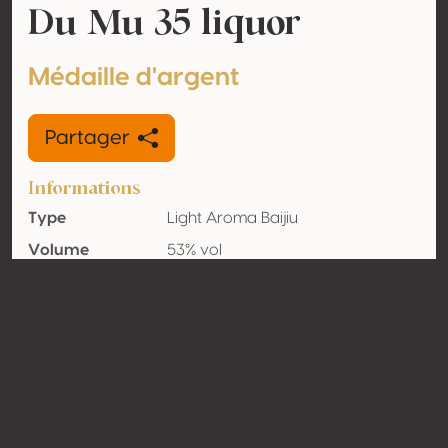
Du Mu 35 liquor
Médaille d'argent
Partager
Informations
Type
Light Aroma Baijiu
Volume
53% vol
d'alcool
Biologique
Non
Pays
Chine
Contact
Nom
Shanxi Fenyang Du Mu Winery Co.,
Ltd.