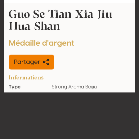
Guo Se Tian Xia Jiu
Hua Shan
Médaille d'argent
Partager
Informations
Type
Strong Aroma Baijiu
Volume
52% vol
d'alcool
Biologique
Non
Pays
Chine
Contact