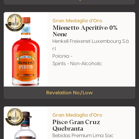
Gran Medaglia d'Oro
Mionetto Aperitivo 0%
None
Henkell Freixenet Luxembourg S.à
r.l
Polonia -
Spirits - Non-Alcoholic
Revelation No/Low
Gran Medaglia d'Oro
Pisco Gran Cruz
Quebranta
Bebidas Premium Lima Sac