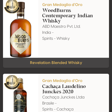
Gran Medaglia d'Oro
WoodBurns
Contemporary Indian
Whisky
ABD Maestro Pvt. Ltd.
India -
Spirits - Whisky
Revelation Blended Whisky
Gran Medaglia d'Oro
Cachaça Laudelino
Junckes 2020
Cachaça Junckes Ltda
Brasile -
Spirits - Cachaça