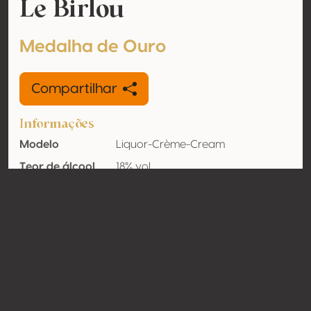
Le Birlou
Medalha de Ouro
Compartilhar
Informações
Modelo
Liquor-Crème-Cream
Teor de álcool
18% vol
Orgânico
Não
País
França
Contato
Nome
Pages Vedrenne S.A.S
Modelo
Produtor