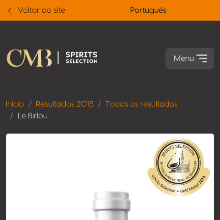
Voltar ao site
Portugués
Menu
Início
Resultados 2015
Todos os resultados
Le Birlou