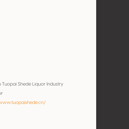
l
 Tuopai Shede Liquor Industry
or
/www.tuopaishede.cn/