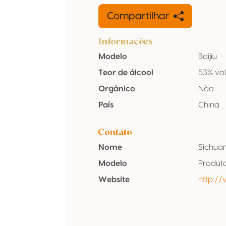
Compartilhar
Informações
Modelo
Baijiu
Teor de álcool
53% vo
Orgânico
Não
País
China
Contato
Nome
Sichuan
Modelo
Produt
Website
http:/