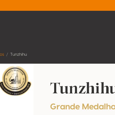
dos
Tunzhihu
Tunzhih
Grande Medalha