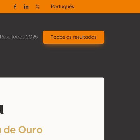
Portugués
Facebook
Linkedin
Twitter / X
Resultados 2025
Todos os resultados
u
 de Ouro