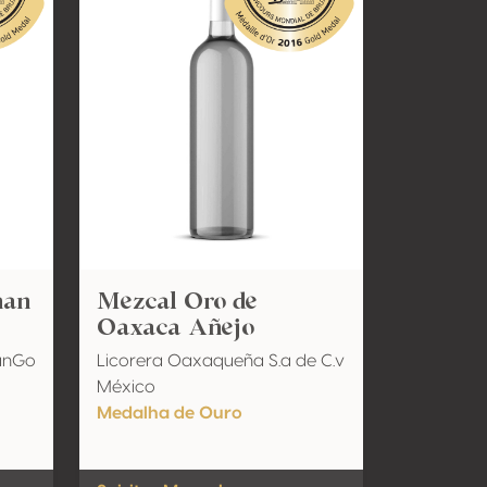
nan
Mezcal Oro de
Oaxaca Añejo
anGo
Licorera Oaxaqueña S.a de C.v
México
Medalha de Ouro