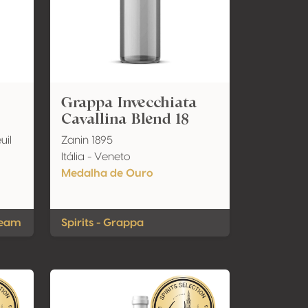
Grappa Invecchiata
Cavallina Blend 18
uil
Zanin 1895
Itália - Veneto
Medalha de Ouro
ream
Spirits - Grappa