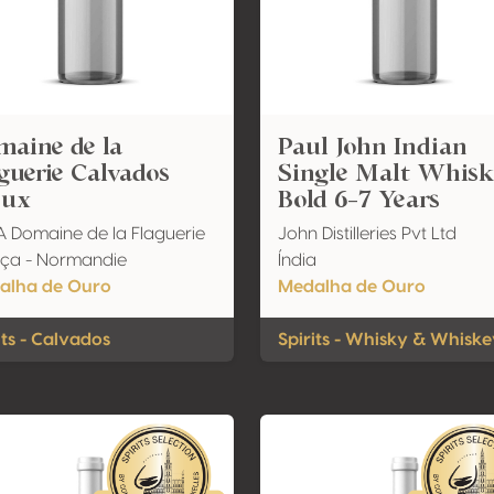
maine de la
Paul John Indian
guerie Calvados
Single Malt Whis
eux
Bold 6-7 Years
 Domaine de la Flaguerie
John Distilleries Pvt Ltd
ça - Normandie
Índia
alha de Ouro
Medalha de Ouro
its - Calvados
Spirits - Whisky & Whisk