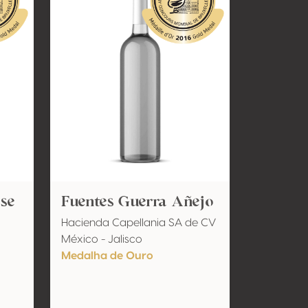
ese
Fuentes Guerra Añejo
Hacienda Capellania SA de CV
México - Jalisco
Medalha de Ouro