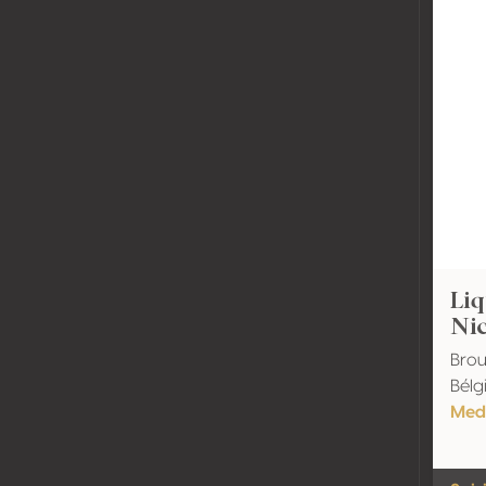
Liq
Nic
Brou
Bélg
Med