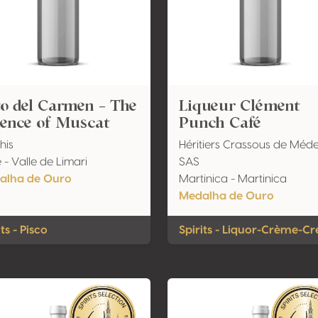
o del Carmen - The
Liqueur Clément
sence of Muscat
Punch Café
his
Héritiers Crassous de Méde
e - Valle de Limari
SAS
alha de Ouro
Martinica - Martinica
Medalha de Ouro
its - Pisco
Spirits - Liquor-Crème-C