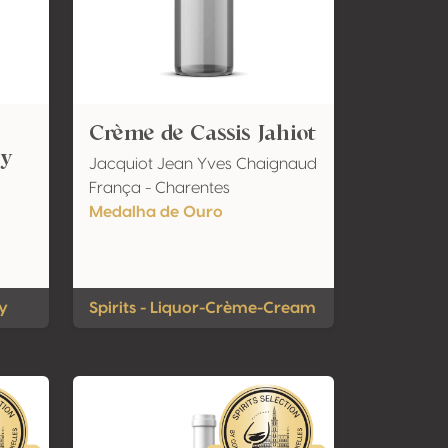
Crème de Cassis Jahiot
ky
Jacquiot Jean Yves Chaignaud
França - Charentes
Medalha de Ouro
ey
Spirits - Liquor-Crème-Cream