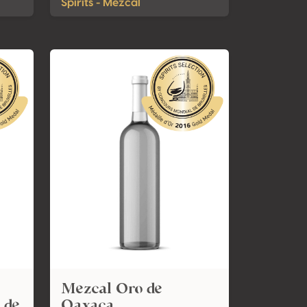
Spirits - Mezcal
Mezcal Oro de
 de
Oaxaca