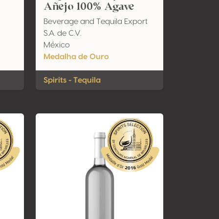
Añejo 100% Agave
Beverage and Tequila Export
S.A. de C.V.
México
Medalha de Ouro
Spirits - Tequila