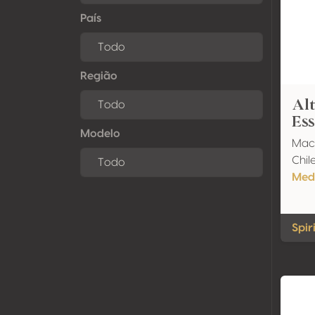
País
Região
Alt
Es
Modelo
Mac
Chil
Med
Spir