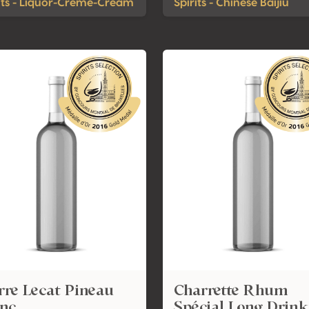
its - Liquor-Crème-Cream
Spirits - Chinese Baijiu
rre Lecat Pineau
Charrette Rhum
anc
Spécial Long Drink