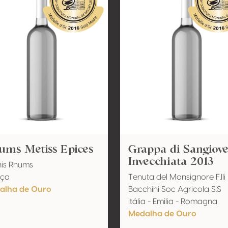
ums Metiss Epices
Grappa di Sangiov
Invecchiata 2013
is Rhums
nça
Tenuta del Monsignore F.lli
alha de Ouro
Bacchini Soc Agricola S.S
Itália - Emilia - Romagna
Medalha de Ouro