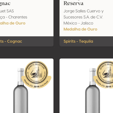
gnac
Reserva
uet SAS
Jorge Salles Cuervo y
ça - Charentes
Sucesores S.A. de C.V.
alha de Ouro
México - Jalisco
Medalha de Ouro
its - Cognac
Spirits - Tequila