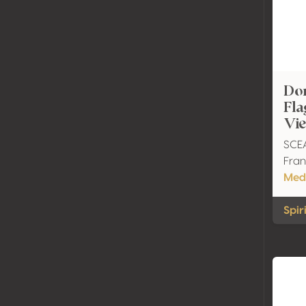
Do
Fla
Vi
SCEA
Fran
Med
Spir