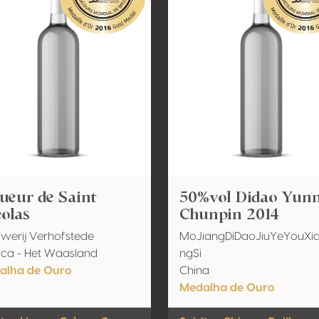
ueur de Saint
50%vol Didao Yun
olas
Chunpin 2014
werij Verhofstede
MoJiangDiDaoJiuYeYouXi
ica - Het Waasland
ngSi
alha de Ouro
China
Medalha de Ouro