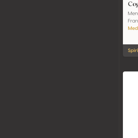
Co
Men
Fran
Med
Spir