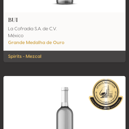
BUI
La Cofradia S.A. de C.V.
México
Grande Medalha de Ouro
Spirits - Mezcal