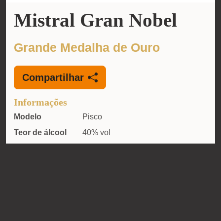
Mistral Gran Nobel
Grande Medalha de Ouro
Compartilhar
Informações
Modelo
Pisco
Teor de álcool
40% vol
Orgânico
Não
País
Chile
Contato
Nome
Compañia Pisquera de Chile S.A.