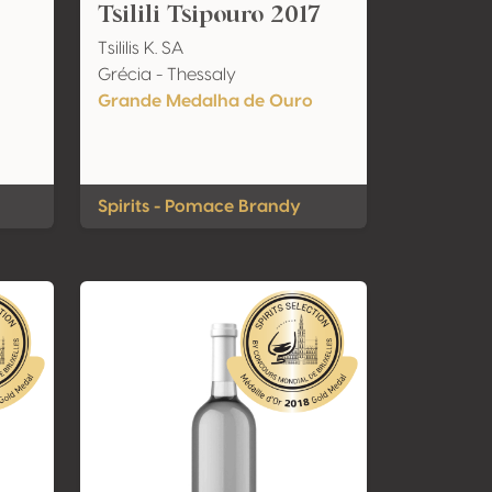
Tsilili Tsipouro 2017
Tsililis K. SA
Grécia - Thessaly
Grande Medalha de Ouro
Spirits - Pomace Brandy