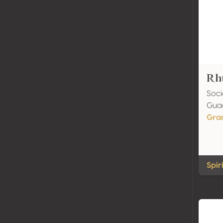
Rh
Soci
Gua
Gra
Spir