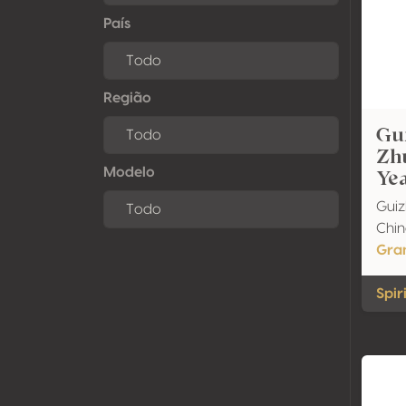
País
Região
Gu
Zh
Yea
Modelo
Guiz
Chi
Gra
Spiri