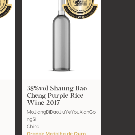
38%vol Shaung Bao
Cheng Purple Rice
Wine 2017
MoJiangDiDaoJiuYeYouXianGo
ngSi
China
Grande Medalha de Ouro