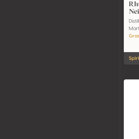
Rh
Nei
Disti
Mart
Gra
Spir