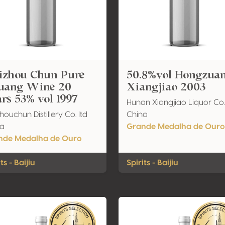
izhou Chun Pure
50.8%vol Hongzua
uang Wine 20
Xiangjiao 2003
rs 53% vol 1997
Hunan Xiangjiao Liquor Co.
houchun Distillery Co. ltd
China
na
Grande Medalha de Ouro
nde Medalha de Ouro
ts - Baijiu
Spirits - Baijiu