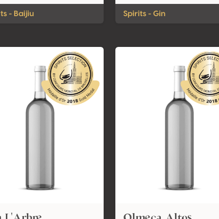
ts - Baijiu
Spirits - Gin
 L'Arbre
Olmeca Altos