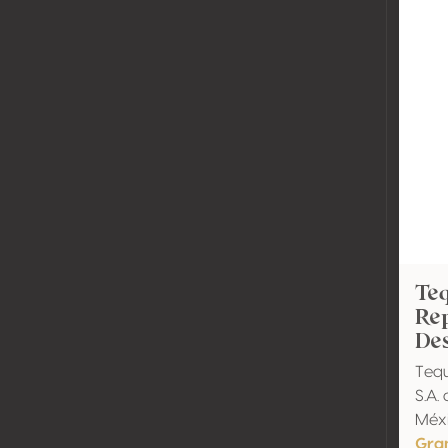
Teq
Rep
Des
Tequ
S.A. 
Méxi
Gra