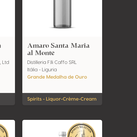
n
Amaro Santa Maria
al Monte
, Ltd
Distilleria F.lli Caffo SRL
Itália - Liguria
Grande Medalha de Ouro
Spirits - Liquor-Crème-Cream