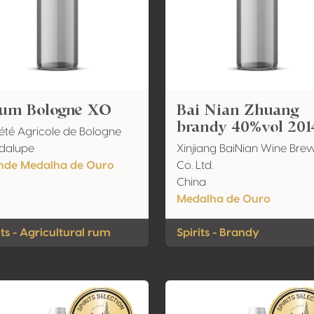
um Bologne XO
Bai Nian Zhuang
brandy 40%vol 201
été Agricole de Bologne
dalupe
Xinjiang BaiNian Wine Bre
nde Medalha de Ouro
Co. Ltd.
China
Medalha de Ouro
its - Agricultural rum
Spirits - Brandy