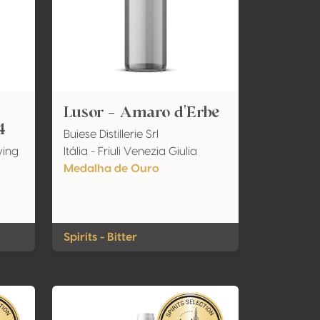
Lusor - Amaro d'Erbe
4
Buiese Distillerie Srl
wing
Itália - Friuli Venezia Giulia
Medalha de Ouro
Spirits - Bitter