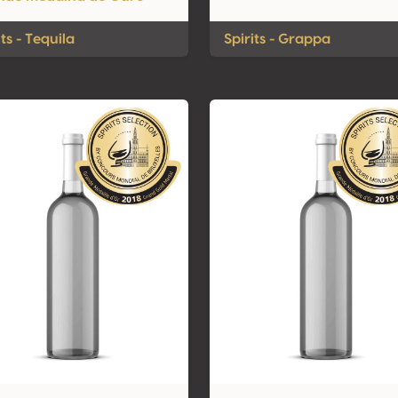
its - Tequila
Spirits - Grappa