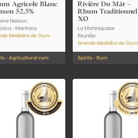
um Agricole Blanc
Rivière Du Mât -
sson 52,5%
Rhum Traditionnel
XO
llerie Neisson
inica - Martinica
La Martiniquaise
nde Medalha de Ouro
Reunião
Grande Medalha de Ouro
its - Agricultural rum
Spirits - Rum