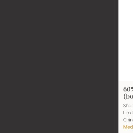
60
(bu
Shan
Limi
Chi
Med