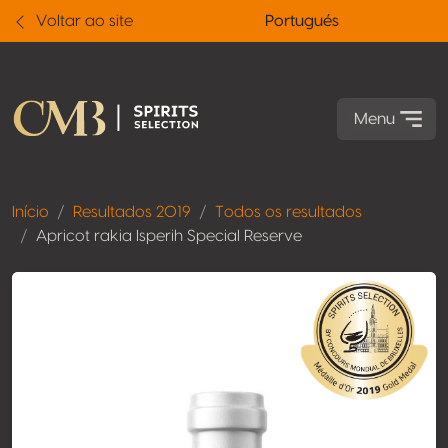
Voltar ao site
Portugués
Menu
Início
Resultados 2019
Todos os resultados
Apricot rakia Isperih Special Reserve