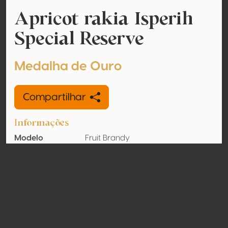
Apricot rakia Isperih
Special Reserve
Medalha de Ouro
Compartilhar
Informações
Modelo
Fruit Brandy
Teor de álcool
43% vol
Orgânico
Não
País
Bulgária
Contato