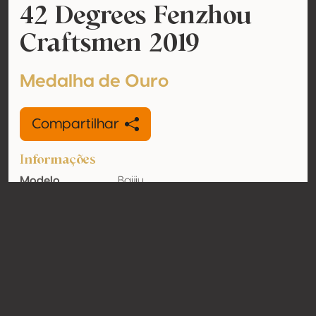
42 Degrees Fenzhou
Craftsmen 2019
Medalha de Ouro
Compartilhar
Informações
Modelo
Baijiu
Teor de álcool
42% vol
Orgânico
Não
País
China
Contato
Nome
Shanxi Fenyang Winery Co. Ltd.