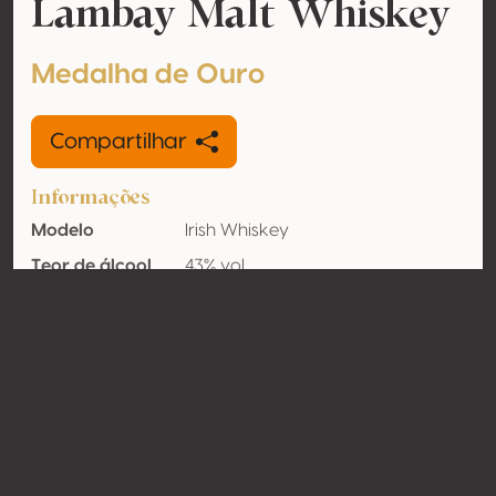
Lambay Malt Whiskey
Medalha de Ouro
Compartilhar
Informações
Modelo
Irish Whiskey
Teor de álcool
43% vol
Orgânico
Não
País
Irlanda
Contato
Nome
Lambay Irish Whiskey Company
Modelo
Produtor