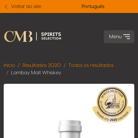
Voltar ao site
Portugués
Menu
Início
Resultados 2020
Todos os resultados
Lambay Malt Whiskey