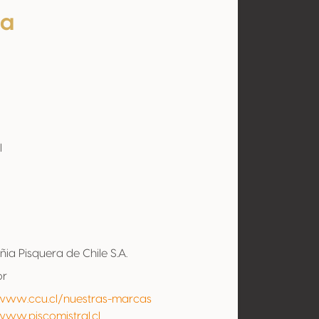
ta
l
a Pisquera de Chile S.A.
or
/www.ccu.cl/nuestras-marcas
www.piscomistral.cl