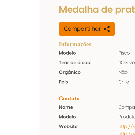
Medalha de pra
Compartilhar
Informações
Modelo
Pisco
Teor de álcool
40% vo
Orgânico
Não
País
Chile
Contato
Nome
Compañi
Modelo
Produt
Website
http:/
http://