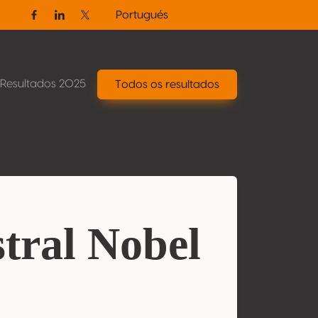
Portugués
Facebook
Linkedin
Twitter / X
Resultados 2025
Todos os resultados
stral Nobel