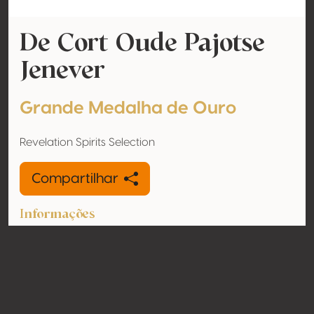
De Cort Oude Pajotse
Jenever
Grande Medalha de Ouro
Revelation Spirits Selection
Compartilhar
Informações
Modelo
Genever
Teor de álcool
40% vol
Orgânico
Não
País
Bélgica