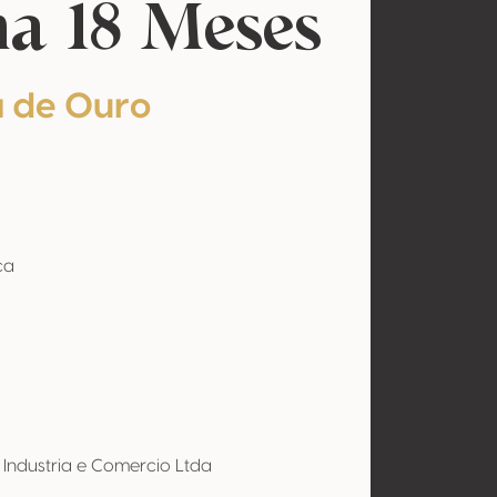
a 18 Meses
 de Ouro
ça
l
Industria e Comercio Ltda