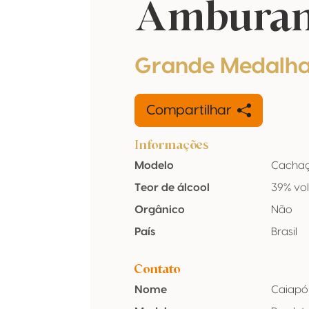
Amburan
Grande Medalha
Compartilhar
Informações
Modelo
Cacha
Teor de álcool
39% vo
Orgânico
Não
País
Brasil
Contato
Nome
Caiapó 