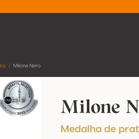
dos
Milone Nero
Milone N
Medalha de pra