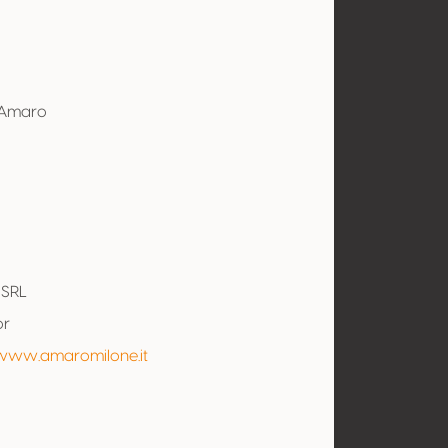
- Amaro
l
 SRL
or
/www.amaromilone.it