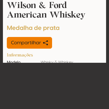
Wilson & Ford
American Whiskey
Medalha de prata
Compartilhar
Informações
Modelo
Whisky & Whiskey
Teor de álcool
40% vol
Orgânico
Não
País
Estados Unidos
Contato
Nome
Les Producteurs Réunis