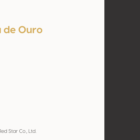
 de Ouro
l
Red Star Co., Ltd.