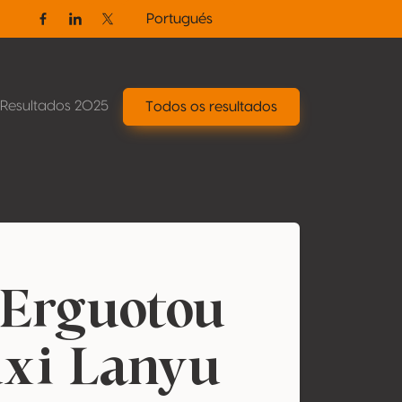
Portugués
Facebook
Linkedin
Twitter / X
Resultados 2025
Todos os resultados
 Erguotou
uxi Lanyu