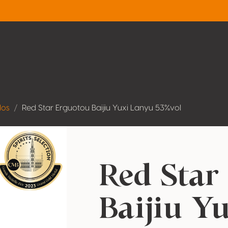
dos
Red Star Erguotou Baijiu Yuxi Lanyu 53%vol
Red Star
Baijiu Y