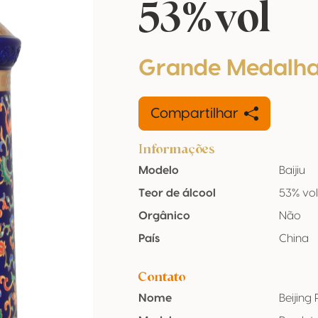
53%vol
Grande Medalha
Compartilhar
Informações
Modelo
Baijiu
Teor de álcool
53% vo
Orgânico
Não
País
China
Contato
Nome
Beijing 