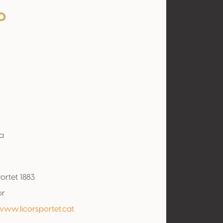
o
a
Portet 1883
or
www.licorsportet.cat