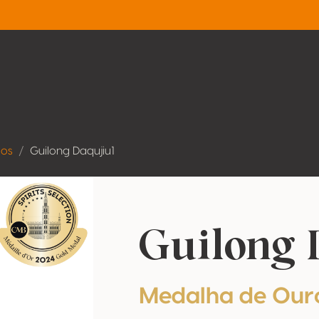
dos
Guilong Daqujiu1
Guilong 
Medalha de Our