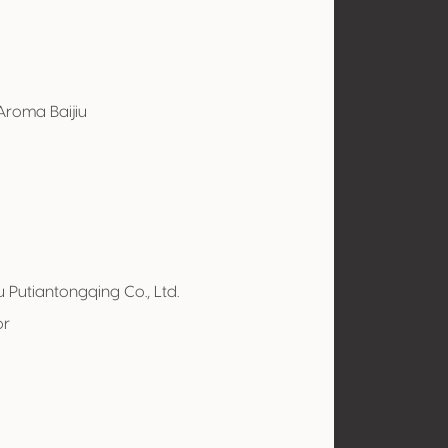
Aroma Baijiu
l
 Putiantongqing Co., Ltd.
or