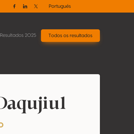
Portugués
Facebook
Linkedin
Twitter / X
Resultados 2025
Todos os resultados
Daqujiu1
o