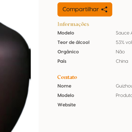
Compartilhar
Informações
Modelo
Sauce 
Teor de álcool
53% vo
Orgânico
Não
País
China
Contato
Nome
Guizhou
Modelo
Produt
Website