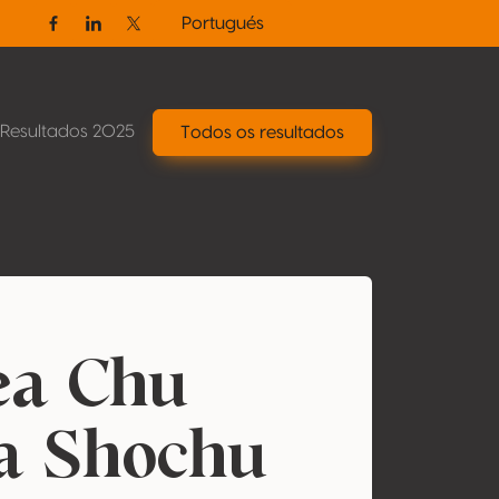
Portugués
Facebook
Linkedin
Twitter / X
Resultados 2025
Todos os resultados
ea Chu
a Shochu