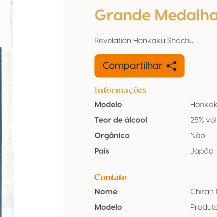
Grande Medalha
Revelation Honkaku Shochu
Compartilhar
Informações
Modelo
Honkak
Teor de álcool
25% vol
Orgânico
Não
País
Japão
Contato
Nome
Chiran D
Modelo
Produt