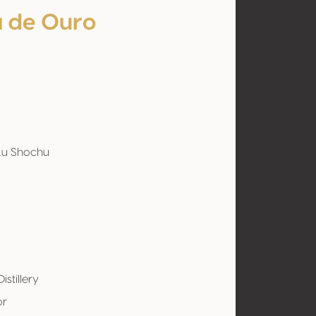
 de Ouro
u Shochu
istillery
or