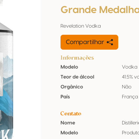
Grande Medalha
Revelation Vodka
Compartilhar
Informações
Modelo
Vodka
Teor de álcool
41.5% vo
Orgânico
Não
País
França
Contato
Nome
Distille
Modelo
Produt