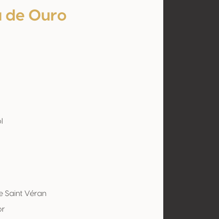
 de Ouro
l
rie Saint Véran
or