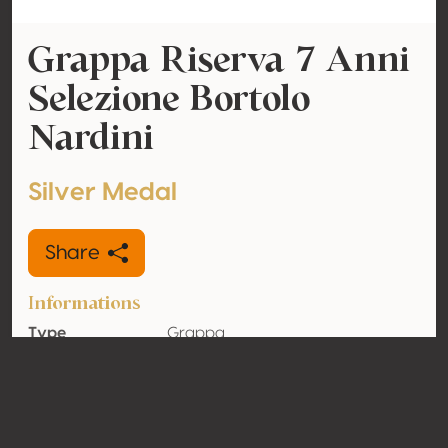
Grappa Riserva 7 Anni
Selezione Bortolo
Nardini
Silver Medal
Share
Informations
Type
Grappa
Alcohol
45% vol
volume
Organic
No
Country
Italy