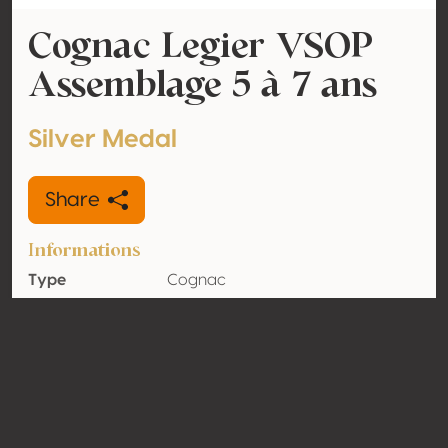
Cognac Legier VSOP
Assemblage 5 à 7 ans
Silver Medal
Share
Informations
Type
Cognac
Alcohol
40% vol
volume
Organic
No
Country
France
Contact