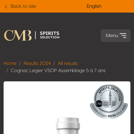
Back to site
English
Menu
Home
Results 2024
All results
Cognac Legier VSOP Assemblage 5 à 7 ans