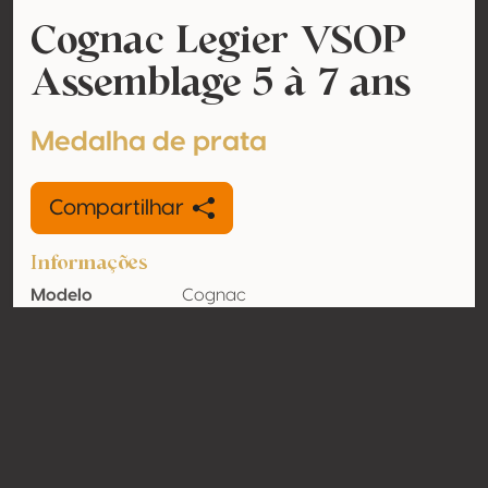
Cognac Legier VSOP
Assemblage 5 à 7 ans
Medalha de prata
Compartilhar
Informações
Modelo
Cognac
Teor de álcool
40% vol
Orgânico
Não
País
França
Contato