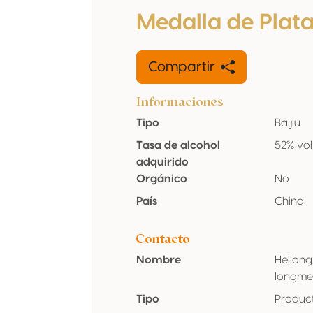
Medalla de Plat
Compartir
Informaciones
Tipo
Baijiu
Tasa de alcohol
52% vol
adquirido
Orgánico
No
País
China
Contacto
Nombre
Heilong
longmen
Tipo
Produc