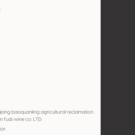
a
jiang baoquanling agricultural reclamation
 fudi wine co. LTD.
tor