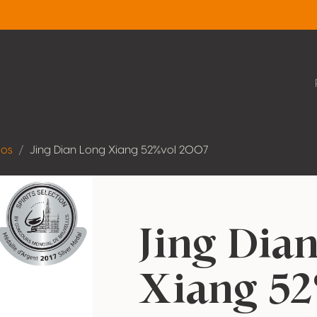
dos
Jing Dian Long Xiang 52%vol 2007
Jing Dia
Xiang 52