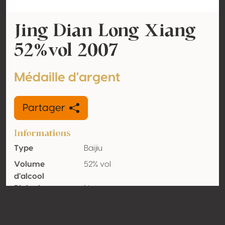
Jing Dian Long Xiang
52%vol 2007
Médaille d'argent
Partager
Informations
Type
Baijiu
Volume
52% vol
d'alcool
Biologique
Non
Pays
Chine