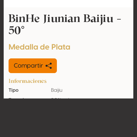
BinHe Jiunian Baijiu -
50°
Medalla de Plata
Compartir
Informaciones
Tipo
Baijiu
Tasa de
50% vol
alcohol
adquirido
Orgánico
No
País
China