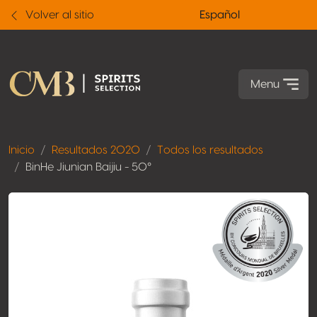
Volver al sitio
Español
Menu
Inicio
Resultados 2020
Todos los resultados
BinHe Jiunian Baijiu - 50°