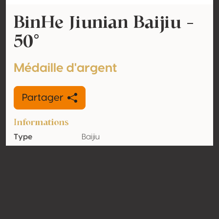
BinHe Jiunian Baijiu -
50°
Médaille d'argent
Partager
Informations
Type
Baijiu
Volume
50% vol
d'alcool
Biologique
Non
Pays
Chine
Contact