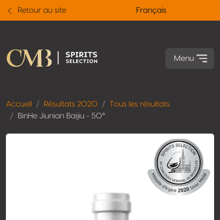
Retour au site
Français
Menu
Accueil
Résultats 2020
Tous les résultats
BinHe Jiunian Baijiu - 50°