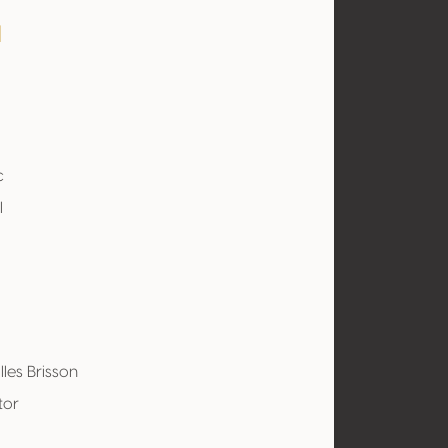
a
c
l
a
lles Brisson
tor