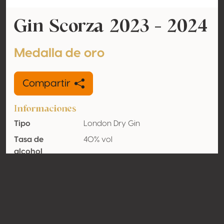
Gin Scorza 2023 - 2024
Medalla de oro
Compartir
Informaciones
Tipo
London Dry Gin
Tasa de
40% vol
alcohol
adquirido
Orgánico
No
País
Italia
Contacto