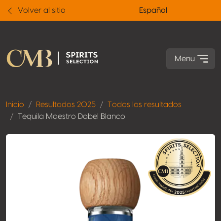
Volver al sitio
Español
Menu
Inicio
Resultados 2025
Todos los resultados
Tequila Maestro Dobel Blanco