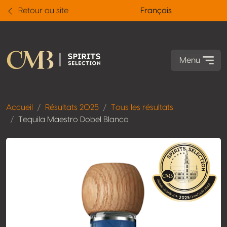
Retour au site
Français
Menu
Accueil
Résultats 2025
Tous les résultats
Tequila Maestro Dobel Blanco