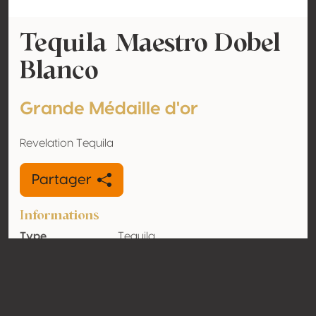
Tequila Maestro Dobel
Blanco
Grande Médaille d'or
Revelation Tequila
Partager
Informations
Type
Tequila
Volume
38% vol
d'alcool
Biologique
Non
Pays
Mexique