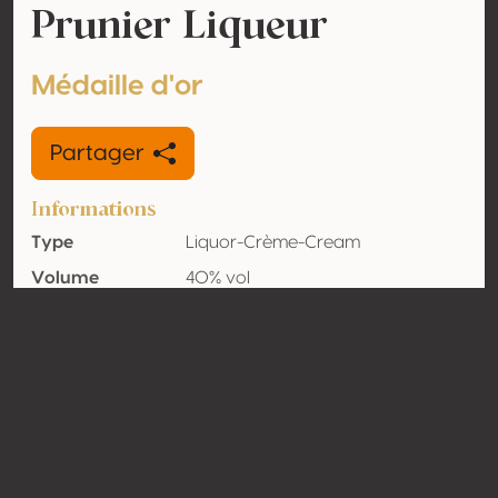
Prunier Liqueur
Médaille d'or
Partager
Informations
Type
Liquor-Crème-Cream
Volume
40% vol
d'alcool
Biologique
Non
Pays
France
Contact
Nom
Maison Prunier S.A.
Type
Producteur