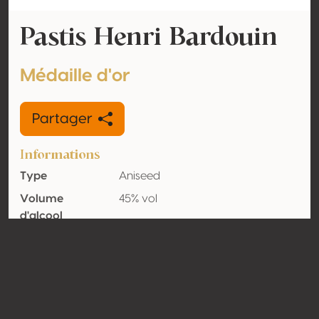
Pastis Henri Bardouin
Médaille d'or
Partager
Informations
Type
Aniseed
Volume
45% vol
d'alcool
Biologique
Non
Pays
France
Contact
Nom
Distilleries et Domaines de