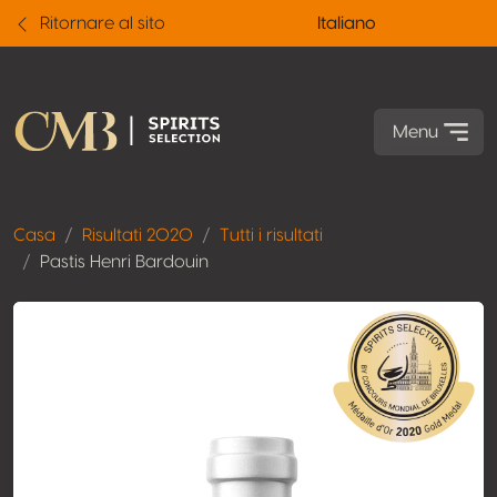
Ritornare al sito
Italiano
Menu
Casa
Risultati 2020
Tutti i risultati
Pastis Henri Bardouin