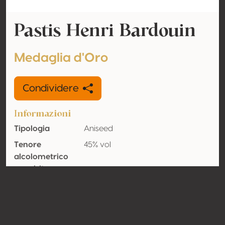
Pastis Henri Bardouin
Medaglia d'Oro
Condividere
Informazioni
Tipologia
Aniseed
Tenore
45% vol
alcolometrico
acquisito
Organico
No
Nazione
Francia
Contatto