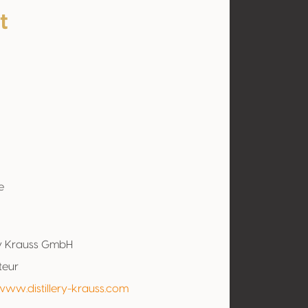
t
e
ery Krauss GmbH
teur
www.distillery-krauss.com