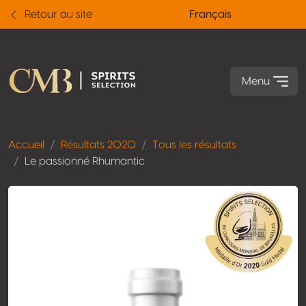
Retour au site
Français
Menu
Accueil
Résultats 2020
Tous les résultats
Le passionné Rhumantic