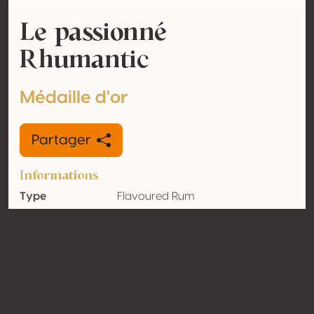
Le passionné
Rhumantic
Médaille d'or
Partager
Informations
Type
Flavoured Rum
Volume
30% vol
d'alcool
Biologique
Non
Pays
Belgique
Contact