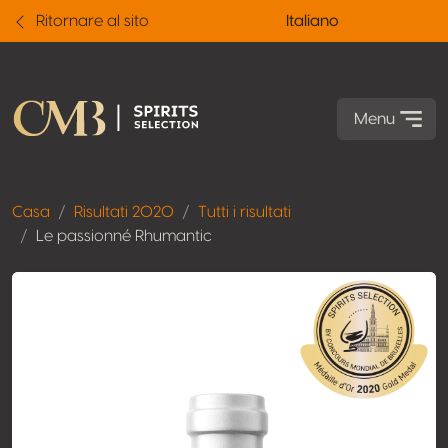
Ritornare al sito
Italiano
Menu
Casa
Risultati 2020
Tutti i risultati
Le passionné Rhumantic