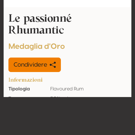
Le passionné
Rhumantic
Medaglia d'Oro
Condividere
Informazioni
Tipologia
Flavoured Rum
Tenore
30% vol
alcolometrico
acquisito
Organico
No
Nazione
Belgio