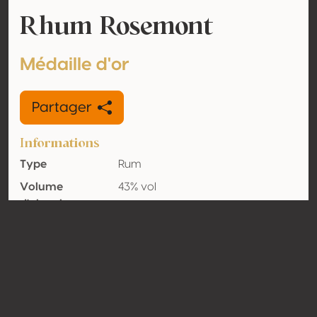
Rhum Rosemont
Médaille d'or
Partager
Informations
Type
Rum
Volume
43% vol
d'alcool
Biologique
Non
Pays
Canada
Contact
Nom
Distillerie de Montréal