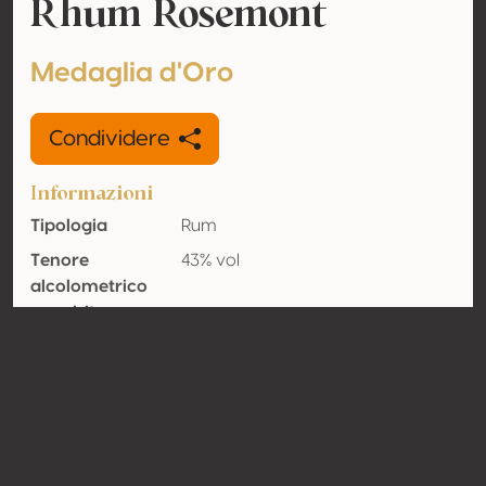
Rhum Rosemont
Medaglia d'Oro
Condividere
Informazioni
Tipologia
Rum
Tenore
43% vol
alcolometrico
acquisito
Organico
No
Nazione
Canada
Contatto
Nome
Distillerie de Montréal