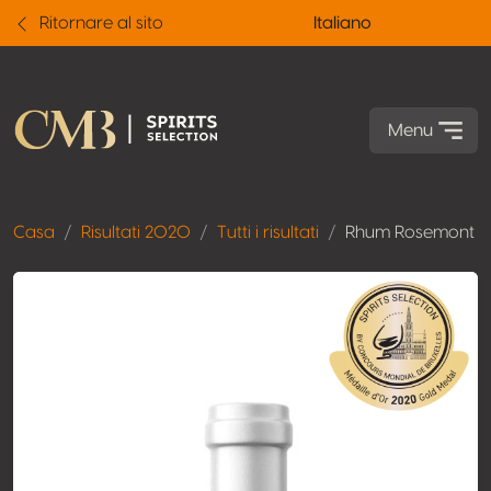
Ritornare al sito
Italiano
Menu
Casa
Risultati 2020
Tutti i risultati
Rhum Rosemont