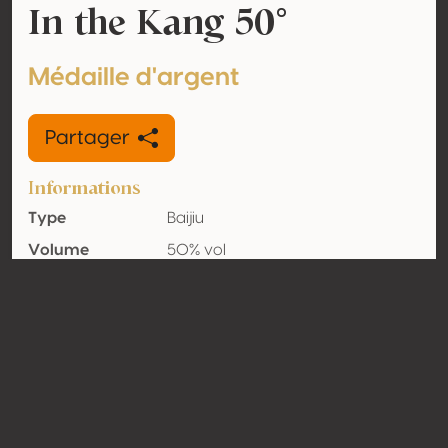
In the Kang 50°
Médaille d'argent
Partager
Informations
Type
Baijiu
Volume
50% vol
d'alcool
Biologique
Non
Pays
Chine
Contact
Nom
Shaokonglong Holding Group Co.,
Ltd.