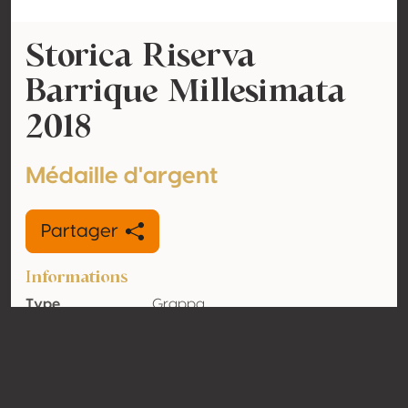
Storica Riserva
Barrique Millesimata
2018
Médaille d'argent
Partager
Informations
Type
Grappa
Volume
50% vol
d'alcool
Biologique
Non
Pays
Italie