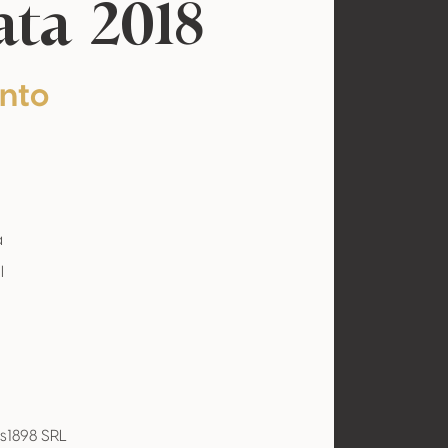
ata 2018
nto
a
l
s1898 SRL